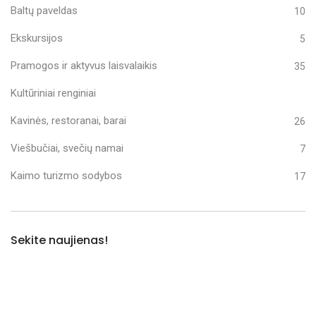
Baltų paveldas
10
Ekskursijos
5
Pramogos ir aktyvus laisvalaikis
35
Kultūriniai renginiai
Kavinės, restoranai, barai
26
Viešbučiai, svečių namai
7
Kaimo turizmo sodybos
17
Sekite naujienas!