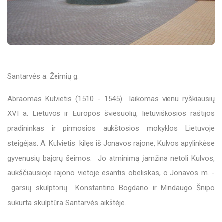
Santarvės a. Žeimių g.
Abraomas Kulvietis (1510 - 1545) laikomas vienu ryškiausių
XVI a. Lie­tuvos ir Europos švie­suolių, lietuviškosios raštijos
pradininkas ir pirmosios aukštosios mokyklos Lietuvoje
steigėjas. A. Kulvietis kilęs iš Jo­navos rajone, Kulvos apylinkėse
gyvenusių bajorų šeimos. Jo atminimą įamžina netoli Kulvos,
aukščiausioje rajono vietoje esantis obeliskas, o Jonavos m. -
garsių skulptorių Konstantino Bogdano ir Mindaugo Šnipo
sukurta skulptūra Santarvės aikštėje.