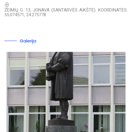
ŽEIMIŲ G. 13, JONAVA (SANTARVĖS AIKŠTĖ). KOORDINATĖS:
55.074571, 24.275778
Galerija