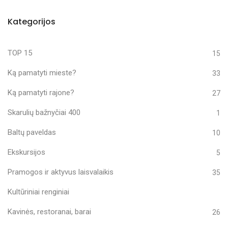
Kategorijos
TOP 15
15
Ką pamatyti mieste?
33
Ką pamatyti rajone?
27
Skarulių bažnyčiai 400
1
Baltų paveldas
10
Ekskursijos
5
Pramogos ir aktyvus laisvalaikis
35
Kultūriniai renginiai
Kavinės, restoranai, barai
26